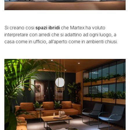
Si creano cosi
spazi ibridi
che Martex ha voluto
interpretare con arredi che si adattino ad ogni luogo, a
casa come in ufficio, all’aperto come in ambienti chiusi.