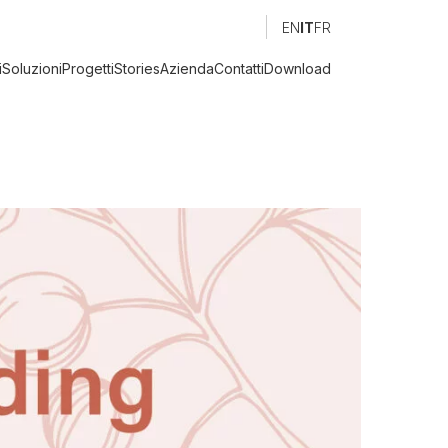
EN
IT
FR
i
Soluzioni
Progetti
Stories
Azienda
Contatti
Download