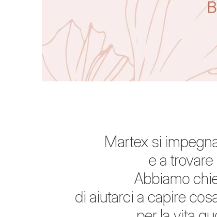
Martex si impegna 
e a trovare
Abbiamo chies
di aiutarci a capire cos
per la vita qu