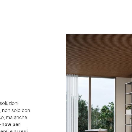
 soluzioni
o, non solo con
tico, ma anche
w-how per
temi e arredi,