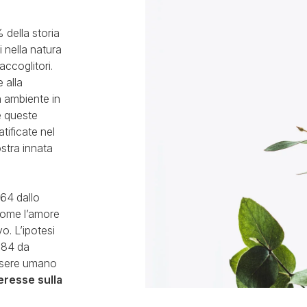
% della storia
i nella natura
accoglitori.
 alla
n ambiente in
ne queste
atificate nel
stra innata
964 dallo
come l’amore
o. L’ipotesi
1984 da
essere umano
eresse sulla