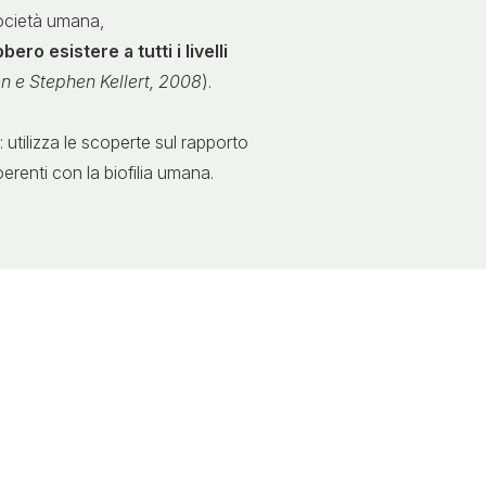
 società umana,
ero esistere a tutti i livelli
 e Stephen Kellert, 2008
).
tilizza le scoperte sul rapporto
oerenti con la biofilia umana.