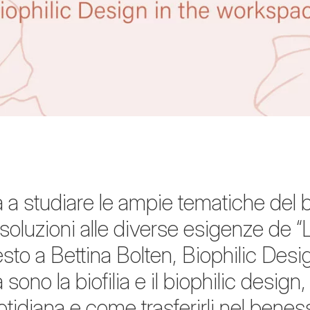
a studiare le ampie tematiche del b
 soluzioni alle diverse esigenze de “
to a Bettina Bolten, Biophilic Desi
a sono la biofilia e il biophilic desig
otidiana e come trasferirli nel beness