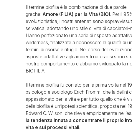
Il termine biofilia è la combinazione di due parole
greche:
Amore (FILIA) per la Vita (BIO)
. Per il 95
evoluzionistica, i nostri antenati sono sopravvissut
selvatica, adottando uno stile di vita di cacciatori-r
Hanno perfezionato una serie di risposte adattative
wilderness, finalizzate a riconoscere la qualità di u
termini di risorse e rifugio. Nel corso dell’evoluzio
risposte adattative agli ambienti naturali si sono str
nostro comportamento e abbiamo sviluppato la no
BIOFILIA.
Il termine biofilia fu coniato per la prima volta nel 1
psicologo e sociologo Erich Fromm, che la definì 
appassionato per la vita e per tutto quello che è viv
della biofilia è un’ipotesi scientifica, proposta nel 
Edward O. Wilson, che rileva empiricamente nell’
la tendenza innata a concentrare il proprio int
vita e sui processi vitali
.