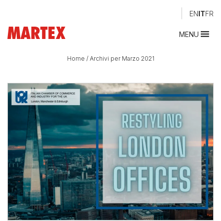
EN
IT
FR
MENU
Home
/
Archivi per Marzo 2021