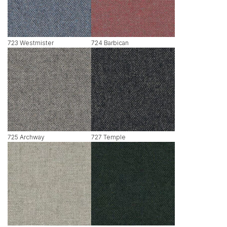
723 Westmister
724 Barbican
725 Archway
727 Temple