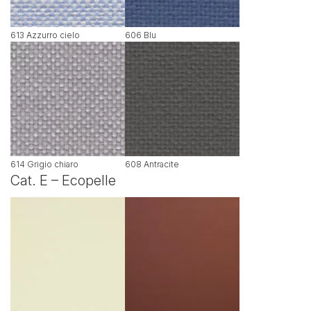
613 Azzurro cielo
606 Blu
614 Grigio chiaro
608 Antracite
Cat. E – Ecopelle