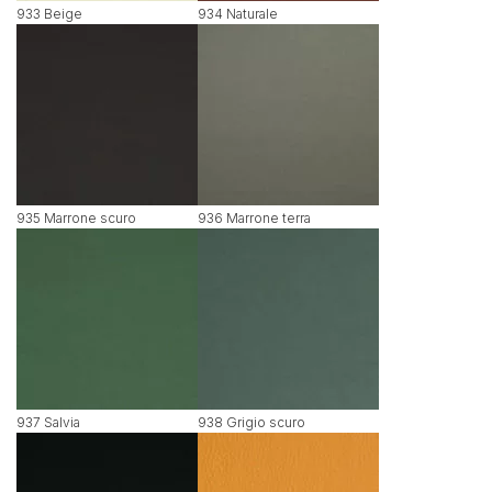
933 Beige
934 Naturale
935 Marrone scuro
936 Marrone terra
937 Salvia
938 Grigio scuro