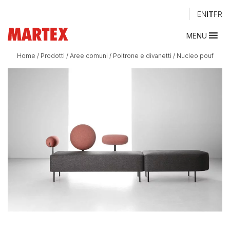
EN
IT
FR
MENU
Home
/
Prodotti
/
Aree comuni
/
Poltrone e divanetti
/
Nucleo pouf