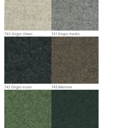
740 Grigio chiaro
741 Grigio medio
742 Grigio scuro
743 Marrone