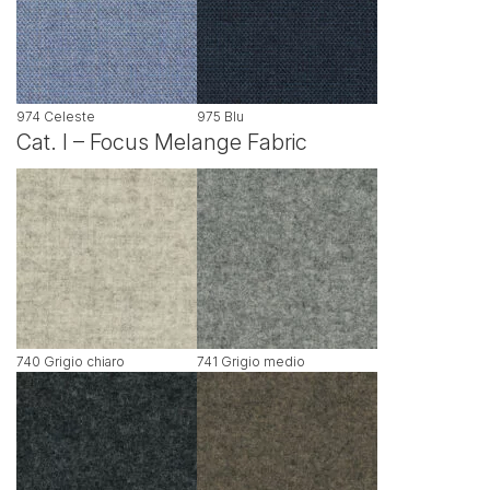
974 Celeste
975 Blu
Cat. I – Focus Melange Fabric
740 Grigio chiaro
741 Grigio medio