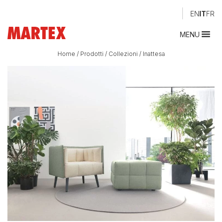
EN
IT
FR
MENU
Home
/
Prodotti
/
Collezioni
/
Inattesa