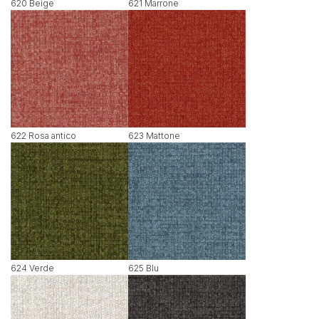
620 Beige
621 Marrone
622 Rosa antico
623 Mattone
624 Verde
625 Blu