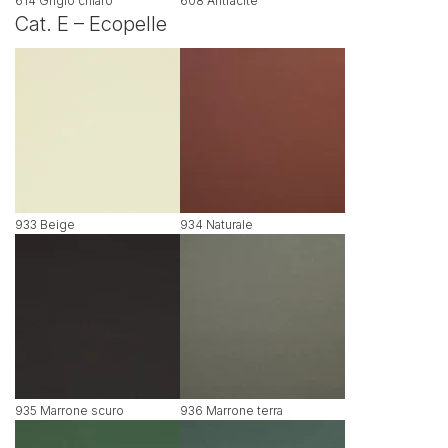
614 Grigio chiaro
608 Antracite
Cat. E – Ecopelle
933 Beige
934 Naturale
935 Marrone scuro
936 Marrone terra