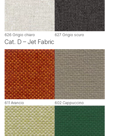
626 Grigio chiaro
627 Grigio scuro
Cat. D – Jet Fabric
611 Arancio
602 Cappuccino