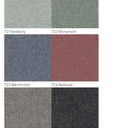
721 Newbury
722 Monument
723 Westmister
724 Barbican