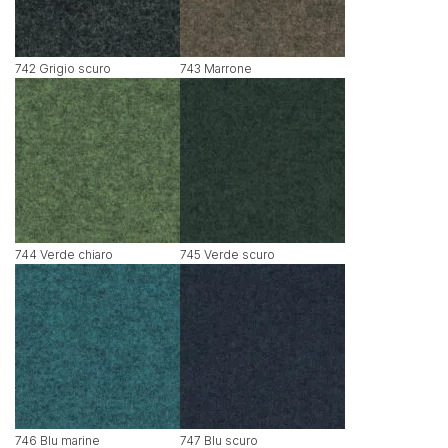
742 Grigio scuro
743 Marrone
744 Verde chiaro
745 Verde scuro
746 Blu marine
747 Blu scuro