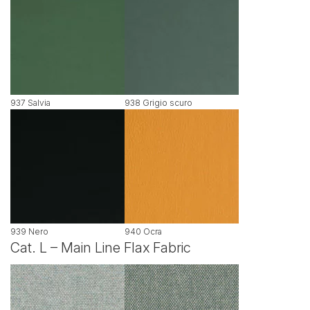
937 Salvia
938 Grigio scuro
939 Nero
940 Ocra
Cat. L – Main Line Flax Fabric