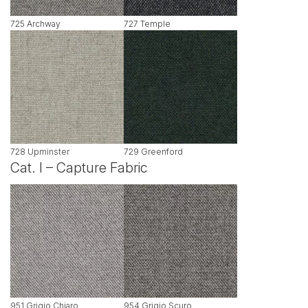
725 Archway
727 Temple
728 Upminster
729 Greenford
Cat. I – Capture Fabric
951 Grigio Chiaro
954 Grigio Scuro