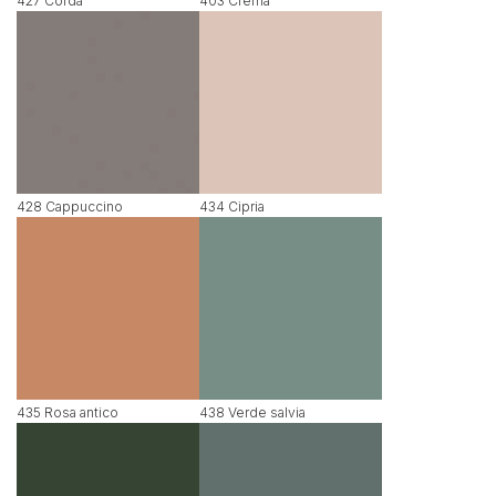
427 Corda
403 Crema
428 Cappuccino
434 Cipria
435 Rosa antico
438 Verde salvia