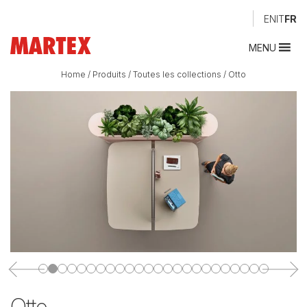
EN
IT
FR
MENU
Home
/
Produits
/
Toutes les collections
/
Otto
Otto