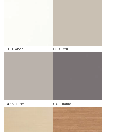
038 Bianco
039 Ecru
042 Visone
041 Titanio