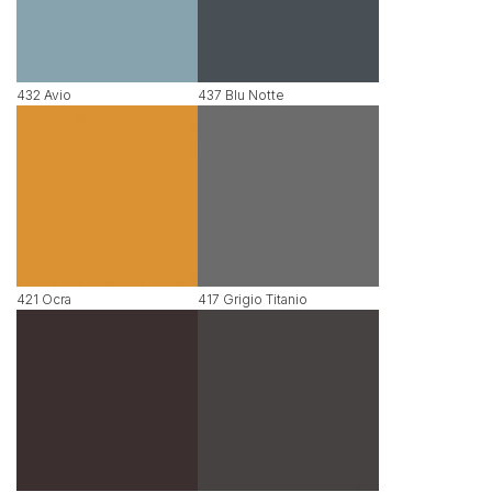
432 Avio
437 Blu Notte
421 Ocra
417 Grigio Titanio