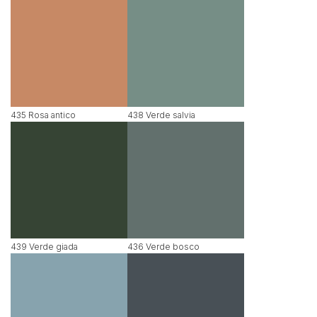
435 Rosa antico
438 Verde salvia
439 Verde giada
436 Verde bosco