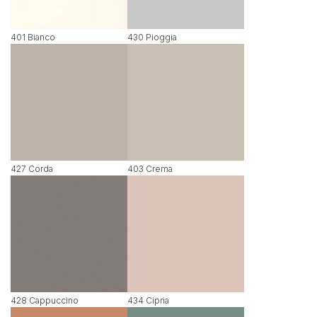
401 Bianco
430 Pioggia
427 Corda
403 Crema
428 Cappuccino
434 Cipria