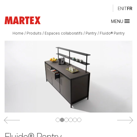
EN
IT
FR
MENU
Home
/
Produits
/
Espaces collaboratifs
/
Pantry
/
Fluido® Pantry
Fluido® Pantry