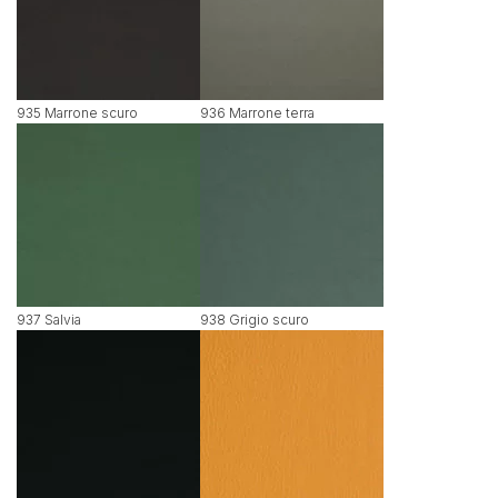
935 Marrone scuro
936 Marrone terra
937 Salvia
938 Grigio scuro