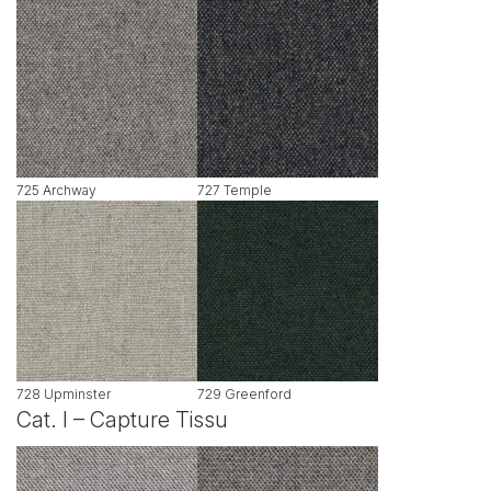
725 Archway
727 Temple
728 Upminster
729 Greenford
Cat. I – Capture Tissu