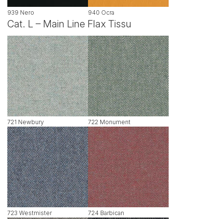
939 Nero
940 Ocra
Cat. L – Main Line Flax Tissu
721 Newbury
722 Monument
723 Westmister
724 Barbican