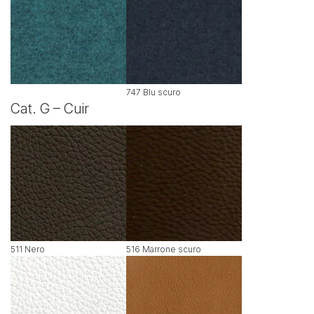
747 Blu scuro
Cat. G – Cuir
511 Nero
516 Marrone scuro