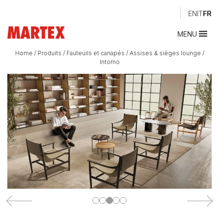
EN
IT
FR
MENU
Home
/
Produits
/
Fauteuils et canapés
/
Assises & sièges lounge
/
Intorno