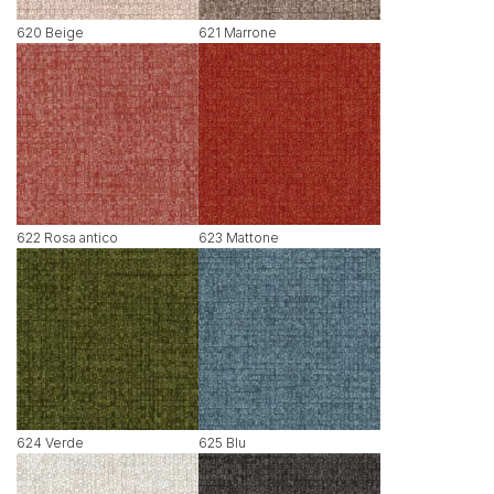
620 Beige
621 Marrone
622 Rosa antico
623 Mattone
624 Verde
625 Blu