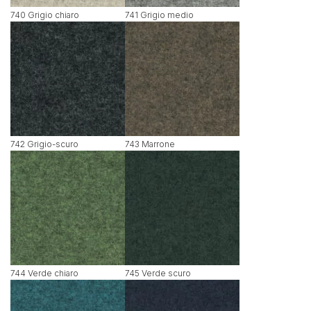
740 Grigio chiaro
741 Grigio medio
742 Grigio-scuro
743 Marrone
744 Verde chiaro
745 Verde scuro