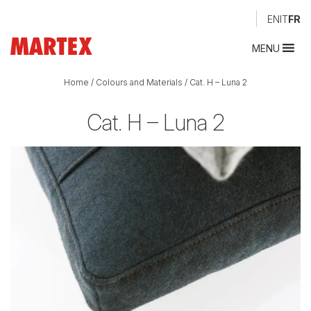
EN
IT
FR
MENU
Home
/
Colours and Materials
/
Cat. H – Luna 2
Cat. H – Luna 2