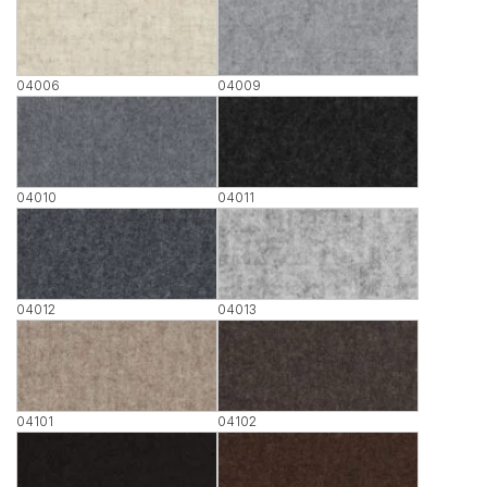
04006
04009
04010
04011
04012
04013
04101
04102