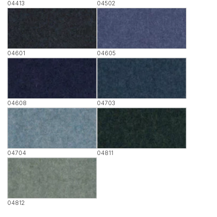
04413
04502
04601
04605
04608
04703
04704
04811
04812